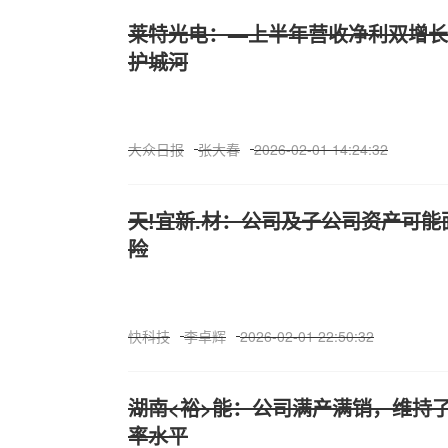
莱特光电：—上半年营收净利双增长 
护城河
大众日报
张大春
2026-02-01 14:24:32
天!宜新.材：公司及子公司资产可
险
快科技
李卓辉
2026-02-01 22:50:32
湖南<裕>能：公司满产满销，维持
率水平