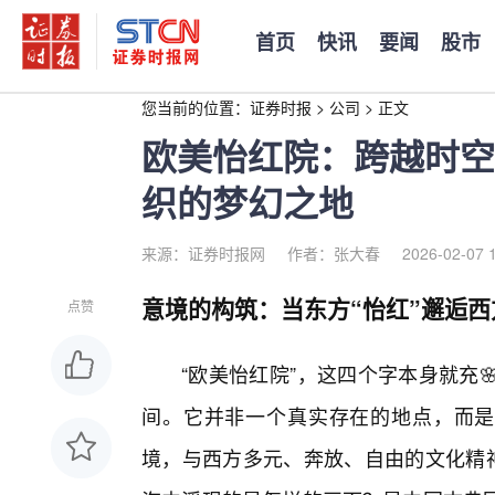
首页
快讯
要闻
股市
您当前的位置：
证券时报
>
公司
>
正文
欧美怡红院：跨越时空
织的梦幻之地
来源：证券时报网
作者：张大春
2026-02-07 
意境的构筑：当东方“怡红”邂逅西
点赞
“欧美怡红院”，这四个字本身就充
间。它并非一个真实存在的地点，而是
境，与西方多元、奔放、自由的文化精神