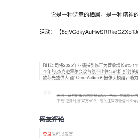
它是一种诗意的栖居，是一种精神
活动：【
8cjVGdkyAuHwSRRkeCZXbTJ
RH公;司将2025年业绩指引修正为营收增长9%-11
今年的,杰克逊霍尔会议气氛不比往年轻松 折射美
欧菲光独供大‘疆’ O
mo Action 6 摄像头模组
声明：证券时报力求信息真实、准确，文章提及内
下载“证券时报”官方APP，或关注官方微信公众
网友评论
登录
后可以发言