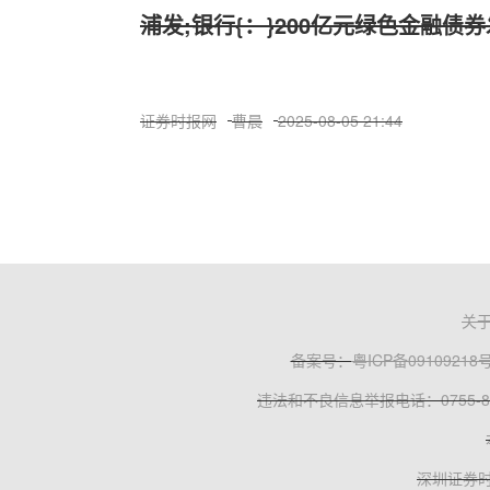
浦发;银行{：}200亿元绿色金融债
证券时报网
曹晨
2025-08-05 21:44
关
备案号：
粤ICP备09109218
违法和不良信息举报电话：0755-83
深圳证券