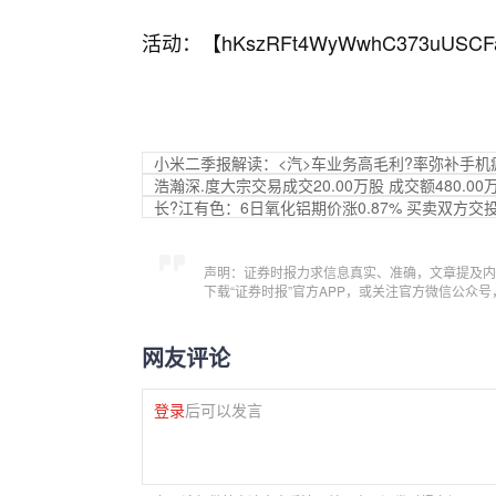
活动：【
hKszRFt4WyWwhC373uUSCF
小米二季报解读：<汽>车业务高毛利?率弥补手
浩瀚深.度大宗交易成交20.00万股 成交额480.00
长?江有色：6日氧化铝期价涨0.87% 买卖双方交
声明：证券时报力求信息真实、准确，文章提及内
下载“证券时报”官方APP，或关注官方微信公众
网友评论
登录
后可以发言